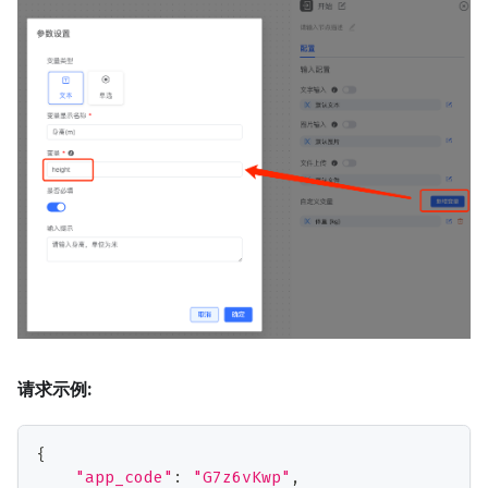
请求示例:
{
"app_code"
:
"G7z6vKwp"
,