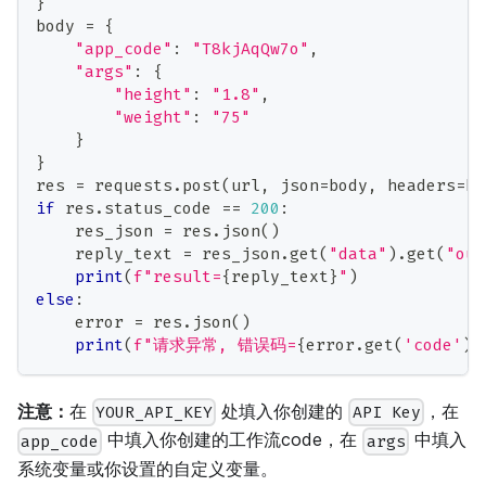
}
body 
=
{
"app_code"
:
"T8kjAqQw7o"
,
"args"
:
{
"height"
:
"1.8"
,
"weight"
:
"75"
}
}
res 
=
 requests
.
post
(
url
,
 json
=
body
,
 headers
=
he
if
 res
.
status_code 
==
200
:
    res_json 
=
 res
.
json
(
)
    reply_text 
=
 res_json
.
get
(
"data"
)
.
get
(
"out
print
(
f"result=
{
reply_text
}
"
)
else
:
    error 
=
 res
.
json
(
)
print
(
f"请求异常, 错误码=
{
error
.
get
(
'code'
)
}
注意：
在
处填入你创建的
，在
YOUR_API_KEY
API Key
中填入你创建的工作流code，在
中填入
app_code
args
系统变量或你设置的自定义变量。