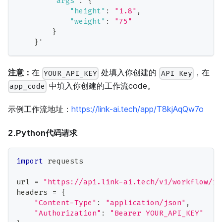
"args"
:
{
"height"
:
"1.8"
,
"weight"
:
"75"
}
}
'
注意：
在
处填入你创建的
，在
YOUR_API_KEY
API Key
中填入你创建的工作流code。
app_code
示例工作流地址：
https://link-ai.tech/app/T8kjAqQw7o
2.Python代码请求
import
 requests
url 
=
"https://api.link-ai.tech/v1/workflow/ru
headers 
=
{
"Content-Type"
:
"application/json"
,
"Authorization"
:
"Bearer YOUR_API_KEY"