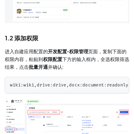
1.2 添加权限
进入自建应用配置的
开发配置-权限管理
页面，复制下面的
权限内容，粘贴到
权限配置
下方的输入框内，全选权限筛选
结果，点击
批量开通
并确认:
wiki
:
wiki
,
drive
:
drive
,
docx
:
document
:
readonly
,
s