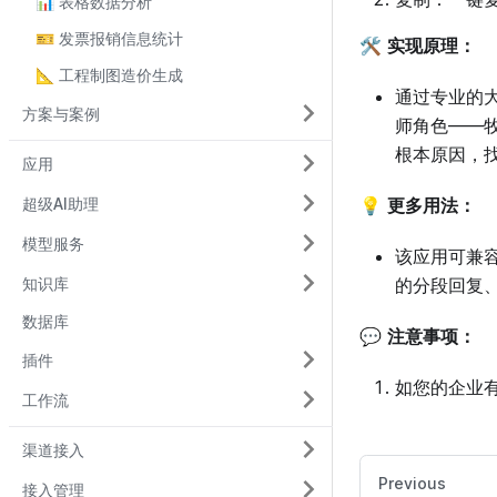
📊 表格数据分析
🎫 发票报销信息统计
🛠
实现原理：
📐 工程制图造价生成
通过专业的
方案与案例
师角色——
根本原因，
应用
超级AI助理
💡
更多用法：
模型服务
该应用可兼
知识库
的分段回复
数据库
💬
注意事项：
插件
如您的企业
工作流
渠道接入
Previous
接入管理