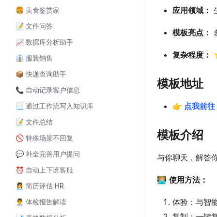
应用领域：
🍔 美食鉴赏家
📝 文件问答
模板亮点：
📈 数据库分析助手
复杂程度：
👔 服装销售
📦 快递查询助手
模板地址
📞 自动记录客户信息
👉
点我前往
📃 通过工作流写入知识库
📝 文件总结
模板介绍
🚫 特殊场景不回复
💬 补全完善用户提问
与你聊天，解答
⏰ 自动上下班客服
🧑🏼‍💻
使用方法：
👩‍💼 简历评估 HR
体验：与智
👨‍⚕️ 体检报告解读
复制：一键