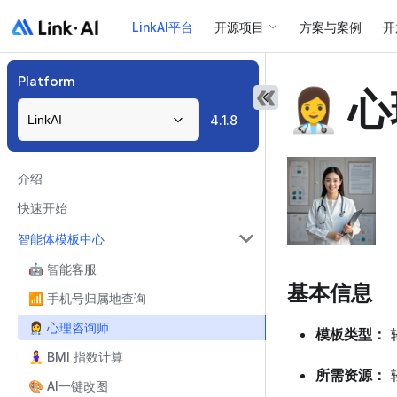
LinkAI平台
开源项目
方案与案例
开
Platform
👩‍⚕
4.1.8
LinkAI
介绍
快速开始
智能体模板中心
🤖 智能客服
基本信息
📶 手机号归属地查询
👩‍⚕️ 心理咨询师
模板类型：
🧘‍♀️ BMI 指数计算
所需资源：
🎨 AI一键改图