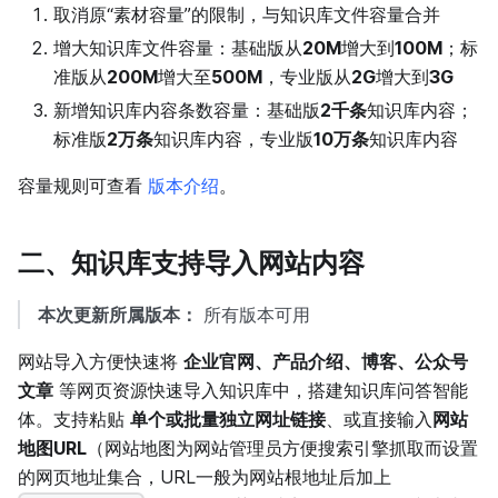
取消原“素材容量”的限制，与知识库文件容量合并
增大知识库文件容量：基础版从
20M
增大到
100M
；标
准版从
200M
增大至
500M
，专业版从
2G
增大到
3G
新增知识库内容条数容量：基础版
2千条
知识库内容；
标准版
2万条
知识库内容，专业版
10万条
知识库内容
容量规则可查看
版本介绍
。
二、知识库支持导入网站内容
本次更新所属版本：
所有版本可用
网站导入方便快速将
企业官网、产品介绍、博客、公众号
文章
等网页资源快速导入知识库中，搭建知识库问答智能
体。支持粘贴
单个或批量独立网址链接
、或直接输入
网站
地图URL
（网站地图为网站管理员方便搜索引擎抓取而设置
的网页地址集合，URL一般为网站根地址后加上